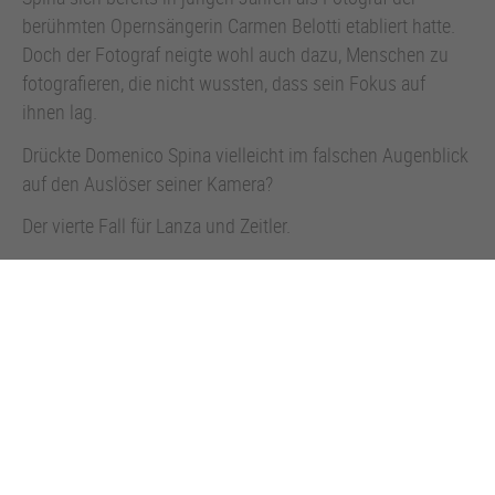
berühmten Opernsängerin Carmen Belotti etabliert hatte.
Doch der Fotograf neigte wohl auch dazu, Menschen zu
fotografieren, die nicht wussten, dass sein Fokus auf
ihnen lag.
Drückte Domenico Spina vielleicht im falschen Augenblick
auf den Auslöser seiner Kamera?
Der vierte Fall für Lanza und Zeitler.
Das Hörbuch wird gesprochen von HELMFRIED VON
LÜTTICHAU
Zum Artikel auf Amazon (externer Link)