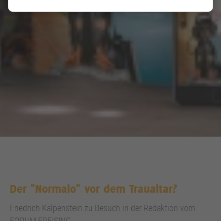
Der "Normalo" vor dem Traualtar?
Friedrich Kalpenstein zu Besuch in der Redaktion vom
FORUM FREISING